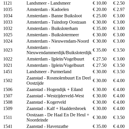
1121
Landsmeer - Landsmeer
€ 10.00
€ 2.50
1035
Amsterdam - Kadoelen
€ 20.00
€ 2.97
1034
Amsterdam - Banne Buiksloot
€ 25.00
€ 3.00
1033
Amsterdam - Tuindorp Oostzaan
€ 30.00
€ 3.00
1032
Amsterdam - Buiksloterham
€ 35.00
€ 3.00
1025
Amsterdam - Buikslotermeer
€ 30.00
€ 3.00
1024
Amsterdam - Nieuwendam-Noord
€ 30.00
€ 3.00
Amsterdam -
1023
€ 35.00
€ 3.50
Nieuwendammerdijk/Buiksloterdijk
1022
Amsterdam - Ijplein/Vogelbuurt
€ 27.50
€ 3.00
1021
Amsterdam - Ijplein/Vogelbuurt
€ 27.50
€ 3.50
1451
Landsmeer - Purmerland
€ 30.00
€ 3.50
Zaanstad - Rosmolenbuurt En Deel
1502
€ 30.00
€ 4.00
Oostzijde
1506
Zaanstad - Hogendijk + Eiland
€ 30.00
€ 4.00
1507
Zaanstad - Westzijderveld-West
€ 30.00
€ 4.00
1508
Zaanstad - Kogerveld
€ 30.00
€ 4.00
1509
Zaanstad - Kalf + Haaldersbroek
€ 30.00
€ 4.00
Oostzaan - De Haal En De Heul +
1511
€ 30.00
€ 3.50
Noordeinde
1541
Zaanstad - Havenzathe
€ 35.00
€ 4.00