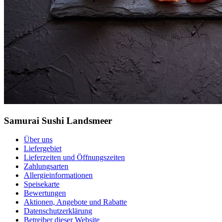
Samurai Sushi Landsmeer
Über uns
Liefergebiet
Lieferzeiten und Öffnungszeiten
Zahlungsarten
Allergieinformationen
Speisekarte
Bewertungen
Aktionen, Angebote und Rabatte
Datenschutzerklärung
Betreiber dieser Website