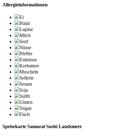
Allergieinformationen
Ei
Halal
Lupine
Milch
Senf
Nüsse
Pfeffer
Erdnüsse
Krebstiere
Muscheln
Sellerie
Sesam
Soja
Sulfit
Gluten
Vegan
Fisch
Speisekarte Samurai Sushi Landsmeer