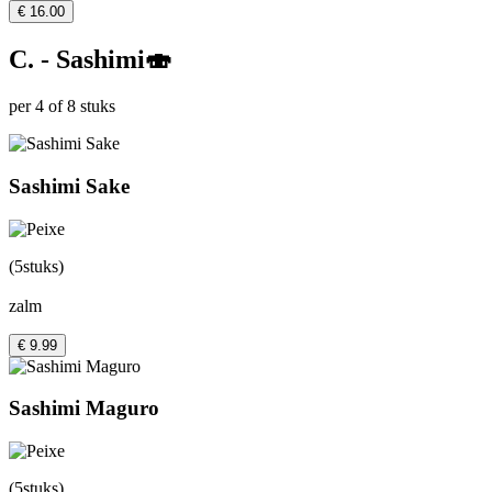
€ 16.00
C. - Sashimi🍣
per 4 of 8 stuks
Sashimi Sake
(5stuks)
zalm
€ 9.99
Sashimi Maguro
(5stuks)