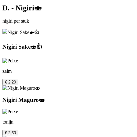
D. - Nigiri🍣
nigiri per stuk
Nigiri Sake🍣👍
zalm
€ 2.20
Nigiri Maguro🍣
tonijn
€ 2.60