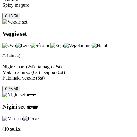
Spicy maguro
€ 13.50
Veggie set
(21stuks)
Nigiri: inari (2st) | tamago (2st)
Maki: oshinko (6st) | kappa (6st)
Futomaki veggie (5st)
€ 25.50
Nigiri set 🍣🍣
(10 stuks)