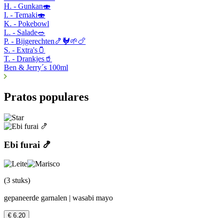
H. - Gunkan🍣
I. - Temaki🍣
K. - Pokebowl
L. - Salade🥗
P. - Bijgerechten🍤🐓🌱🍗
S. - Extra's🫙
T. - Drankjes🥤
Ben & Jerry´s 100ml
Pratos populares
Ebi furai 🍤
(3 stuks)
gepaneerde garnalen | wasabi mayo
€ 6.20