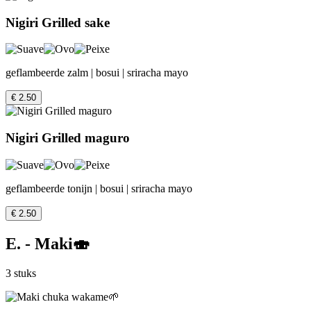
Nigiri Grilled sake
geflambeerde zalm | bosui | sriracha mayo
€ 2.50
Nigiri Grilled maguro
geflambeerde tonijn | bosui | sriracha mayo
€ 2.50
E. - Maki🍣
3 stuks