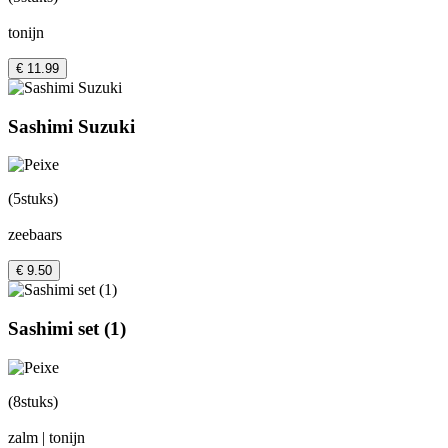
tonijn
€ 11.99
Sashimi Suzuki
(5stuks)
zeebaars
€ 9.50
Sashimi set (1)
(8stuks)
zalm | tonijn