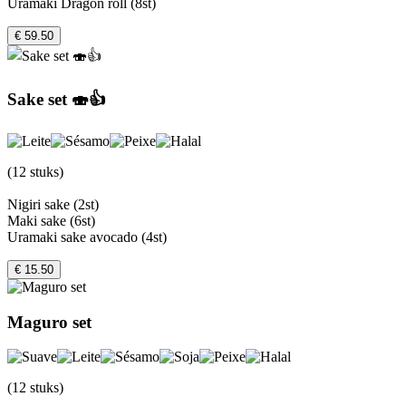
Uramaki Dragon roll (8st)
€ 59.50
Sake set 🍣👍
(12 stuks)
Nigiri sake (2st)
Maki sake (6st)
Uramaki sake avocado (4st)
€ 15.50
Maguro set
(12 stuks)