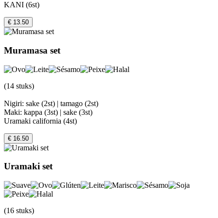
KANI (6st)
€ 13.50
Muramasa set
(14 stuks)
Nigiri: sake (2st) | tamago (2st)
Maki: kappa (3st) | sake (3st)
Uramaki california (4st)
€ 16.50
Uramaki set
(16 stuks)