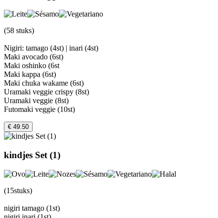
(58 stuks)
Nigiri: tamago (4st) | inari (4st)
Maki avocado (6st)
Maki oshinko (6st
Maki kappa (6st)
Maki chuka wakame (6st)
Uramaki veggie crispy (8st)
Uramaki veggie (8st)
Futomaki veggie (10st)
€ 49.50
kindjes Set (1)
(15stuks)
nigiri tamago (1st)
nigiri inari (1st)