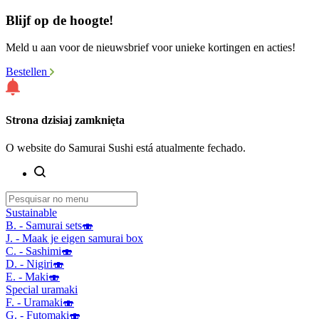
Blijf op de hoogte!
Meld u aan voor de nieuwsbrief voor unieke kortingen en acties!
Bestellen
Strona dzisiaj zamknięta
O website do Samurai Sushi está atualmente fechado.
Sustainable
B. - Samurai sets🍣
J. - Maak je eigen samurai box
C. - Sashimi🍣
D. - Nigiri🍣
E. - Maki🍣
Special uramaki
F. - Uramaki🍣
G. - Futomaki🍣