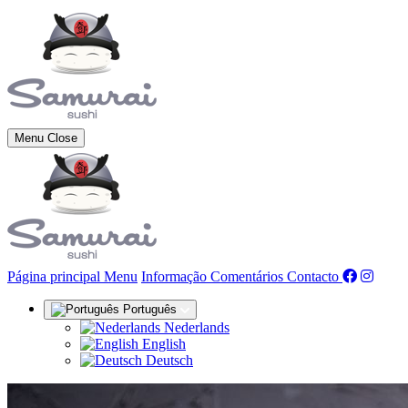
Menu
Close
(actual)
Página principal
Menu
Informação
Comentários
Contacto
Português
Nederlands
English
Deutsch