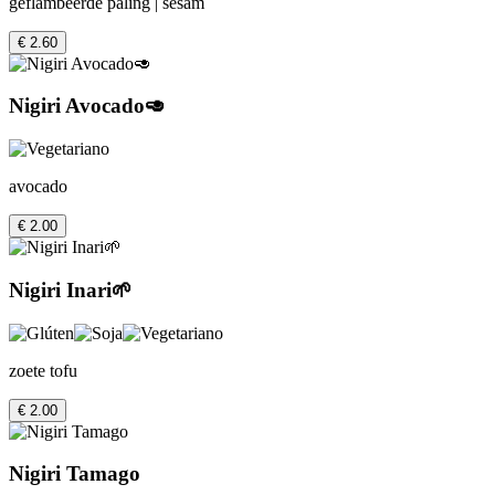
geflambeerde paling | sesam
€ 2.60
Nigiri Avocado🥑
avocado
€ 2.00
Nigiri Inari🌱
zoete tofu
€ 2.00
Nigiri Tamago