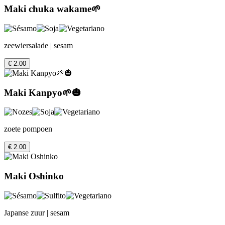
Maki chuka wakame🌱
zeewiersalade | sesam
€ 2.00
Maki Kanpyo🌱🎃
zoete pompoen
€ 2.00
Maki Oshinko
Japanse zuur | sesam