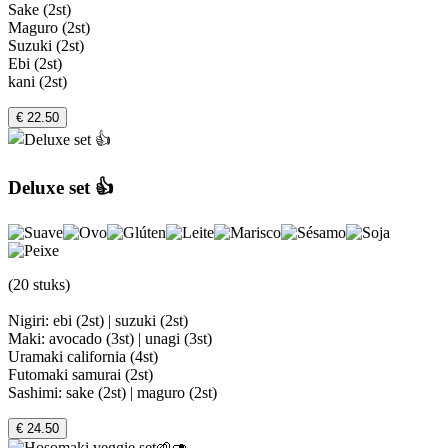
Sake (2st)
Maguro (2st)
Suzuki (2st)
Ebi (2st)
kani (2st)
€ 22.50
Deluxe set 👍
(20 stuks)
Nigiri: ebi (2st) | suzuki (2st)
Maki: avocado (3st) | unagi (3st)
Uramaki california (4st)
Futomaki samurai (2st)
Sashimi: sake (2st) | maguro (2st)
€ 24.50