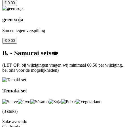
€ 0.00
geen soja
Samen tegen verspilling
€ 0.00
B. - Samurai sets🍣
(LET OP: bij wijzigingen vragen wij minimaal €0,50 per wijziging,
bel ons voor de mogelijkheden)
Temaki set
(3 stuks)
Sake avocado
California